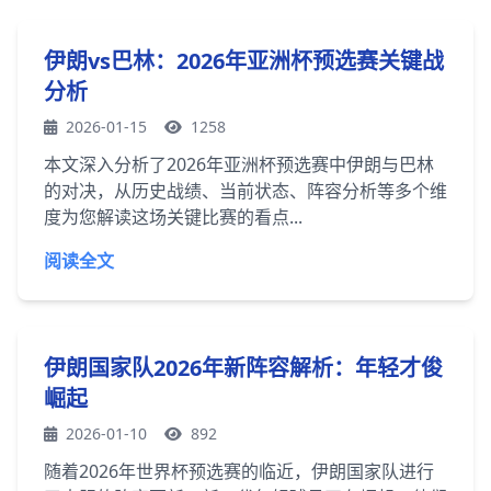
伊朗vs巴林：2026年亚洲杯预选赛关键战
分析
2026-01-15
1258
本文深入分析了2026年亚洲杯预选赛中伊朗与巴林
的对决，从历史战绩、当前状态、阵容分析等多个维
度为您解读这场关键比赛的看点...
阅读全文
伊朗国家队2026年新阵容解析：年轻才俊
崛起
2026-01-10
892
随着2026年世界杯预选赛的临近，伊朗国家队进行