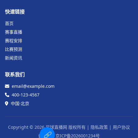
快速链接
首页
赛事直播
赛程安排
比赛预测
新闻资讯
联系我们
email@example.com
400-123-4567
中国·北京
Copyright © 2026 足球直播网 版权所有 |
隐私政策
|
用户协议
🔗
备案号：京ICP备2026001234号
heat 球队